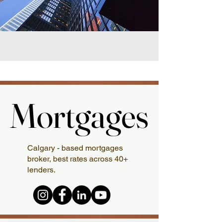
Mortgages
Mortgages
Calgary - based mortgages
broker, best rates across 40+
lenders.