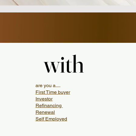
with
with
are you a....
First Time buyer
Investor
Refinancing
Renewal
Self Employed