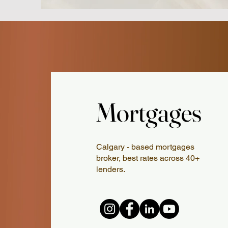
Mortgages
Mortgages
Calgary - based mortgages
broker, best rates across 40+
lenders.